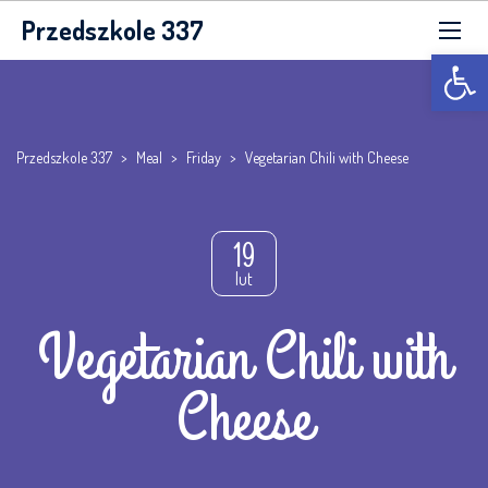
Przedszkole 337
Otwórz p
Przedszkole 337
>
Meal
>
Friday
>
Vegetarian Chili with Cheese
19
lut
Vegetarian Chili with
Cheese