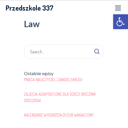
Przedszkole 337
Otwórz p
Law
Ostatnie wpisy
PRACA NAUCZYCIEL J.ANGIELSKIEGO
ZAJĘCIA ADAPTACYJNE DLA DZIECI (ROCZNIK
2023,2024)
KALENDARZ WYDARZEŃ DYŻUR WAKACYJNY