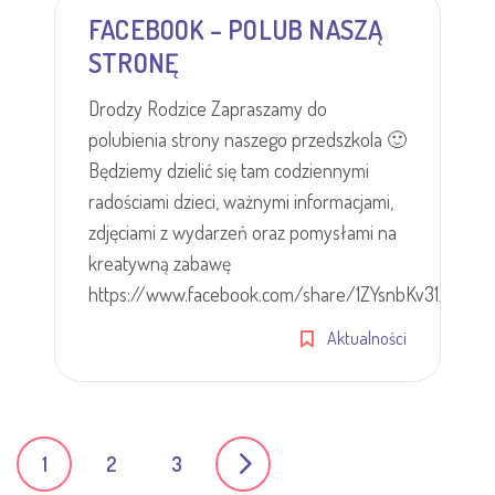
FACEBOOK – POLUB NASZĄ
STRONĘ
Drodzy Rodzice Zapraszamy do
polubienia strony naszego przedszkola 🙂
Będziemy dzielić się tam codziennymi
radościami dzieci, ważnymi informacjami,
zdjęciami z wydarzeń oraz pomysłami na
kreatywną zabawę
https://www.facebook.com/share/1ZYsnbKv31/
Aktualności
P
1
2
3