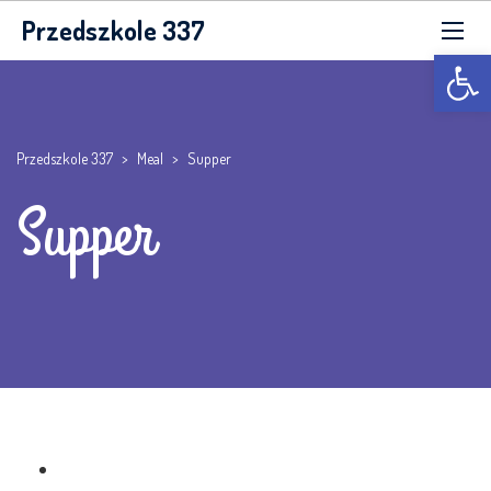
Przedszkole 337
Otwórz p
Przedszkole 337
>
Meal
>
Supper
Supper