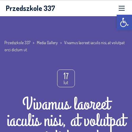
Przedszkole 337
Otwórz p
Przedszkole 337
>
Media Gallery
>
Vivamus laoreet iaculis nisi, at volutpat
orci dictum ut.
17
lut
Vivamus laoreet
iaculis nisi, at volutpat