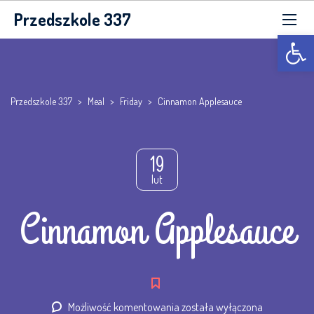
Przedszkole 337
Otwórz p
Przedszkole 337
>
Meal
>
Friday
>
Cinnamon Applesauce
19
lut
Cinnamon Applesauce
Cinnamon
Możliwość komentowania
została wyłączona