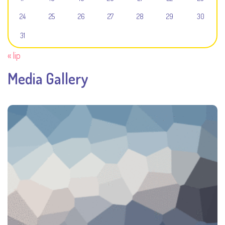
24
25
26
27
28
29
30
31
« lip
Media Gallery