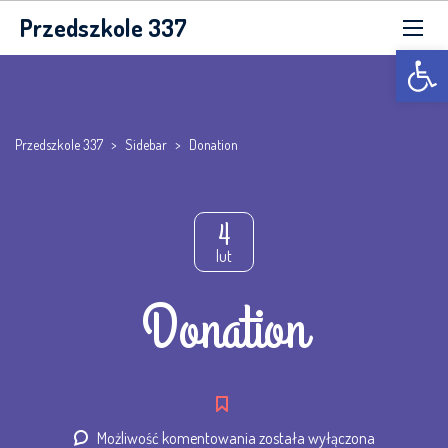
Przedszkole 337
Otwórz p
Przedszkole 337
>
Sidebar
>
Donation
4
lut
Donation
Donation
Możliwość komentowania
została wyłączona